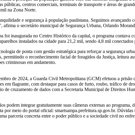
vias públicas, centros comerciais, terminais de transporte e áreas de gran
 mil na Zona Norte.
anquilidade e segurança à população paulistana. Seguimos avançando c
”, afirma o secretário municipal de Segurança Urbana, Orlando Morand
 foi inaugurada no Centro Histórico da capital, o programa contava 
 aparelhos instalados na cidade para 21,2 mil, sendo 4,8 mil conectados 
cnologia de ponta com gestão estratégica para reforçar a segurança ur
is, permitindo o reconhecimento facial de foragidos da Justiça, leitura a
ões criminosas em andamento.
mbro de 2024, a Guarda Civil Metropolitana (GCM) efetuou a prisão de
ões em flagrante, com destaque para casos de furto, roubo, tráfico de 
 meio de cruzamento de dados com a Secretaria Municipal de Direitos
os podem integrar gratuitamente suas câmeras externas ao programa, de
ta por meio do portal oficial: smartsampa.prefeitura.sp.gov.br. Dúvida
ma parceria concreta entre o poder público e a sociedade civil no enfr