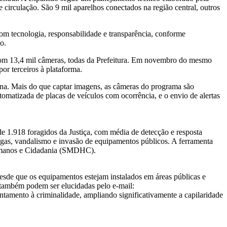
de circulação. São 9 mil aparelhos conectados na região central, outros
om tecnologia, responsabilidade e transparência, conforme
o.
com 13,4 mil câmeras, todas da Prefeitura. Em novembro do mesmo
por terceiros à plataforma.
bana. Mais do que captar imagens, as câmeras do programa são
utomatizada de placas de veículos com ocorrência, e o envio de alertas
 1.918 foragidos da Justiça, com média de detecção e resposta
drogas, vandalismo e invasão de equipamentos públicos. A ferramenta
 Humanos e Cidadania (SMDHC).
sde que os equipamentos estejam instalados em áreas públicas e
s também podem ser elucidadas pelo e-mail:
entamento à criminalidade, ampliando significativamente a capilaridade