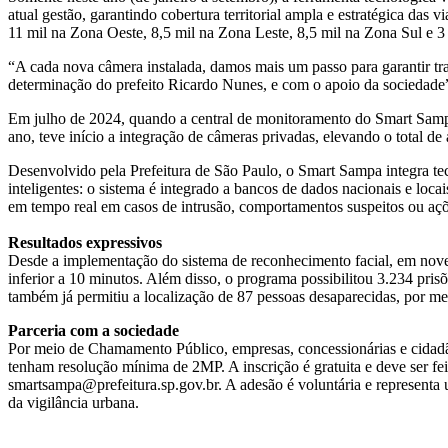
atual gestão, garantindo cobertura territorial ampla e estratégica das 
11 mil na Zona Oeste, 8,5 mil na Zona Leste, 8,5 mil na Zona Sul e 3
“A cada nova câmera instalada, damos mais um passo para garantir tr
determinação do prefeito Ricardo Nunes, e com o apoio da sociedade
Em julho de 2024, quando a central de monitoramento do Smart Sampa
ano, teve início a integração de câmeras privadas, elevando o total de
Desenvolvido pela Prefeitura de São Paulo, o Smart Sampa integra te
inteligentes: o sistema é integrado a bancos de dados nacionais e loca
em tempo real em casos de intrusão, comportamentos suspeitos ou aç
Resultados expressivos
Desde a implementação do sistema de reconhecimento facial, em nove
inferior a 10 minutos. Além disso, o programa possibilitou 3.234 pris
também já permitiu a localização de 87 pessoas desaparecidas, por
Parceria com a sociedade
Por meio de Chamamento Público, empresas, concessionárias e cidadã
tenham resolução mínima de 2MP. A inscrição é gratuita e deve ser fei
smartsampa@prefeitura.sp.gov.br. A adesão é voluntária e representa u
da vigilância urbana.