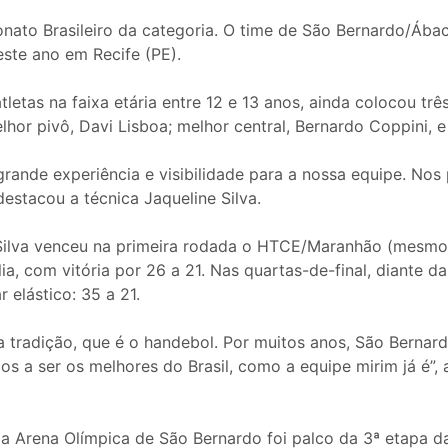
nato Brasileiro da categoria. O time de São Bernardo/Ába
neste ano em Recife (PE).
letas na faixa etária entre 12 e 13 anos, ainda colocou t
hor pivô, Davi Lisboa; melhor central, Bernardo Coppini, e
 grande experiência e visibilidade para a nossa equipe. No
estacou a técnica Jaqueline Silva.
ne Silva venceu na primeira rodada o HTCE/Maranhão (mesmo
ia, com vitória por 26 a 21. Nas quartas-de-final, diante d
elástico: 35 a 21.
tradição, que é o handebol. Por muitos anos, São Bernardo
os a ser os melhores do Brasil, como a equipe mirim já é”
a Arena Olímpica de São Bernardo foi palco da 3ª etapa d