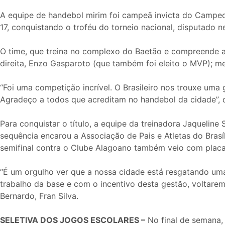
A equipe de handebol mirim foi campeã invicta do Campeo
17, conquistando o troféu do torneio nacional, disputado 
O time, que treina no complexo do Baetão e compreende at
direita, Enzo Gasparoto (que também foi eleito o MVP); mel
“Foi uma competição incrível. O Brasileiro nos trouxe uma
Agradeço a todos que acreditam no handebol da cidade”, d
Para conquistar o título, a equipe da treinadora Jaqueli
sequência encarou a Associação de Pais e Atletas do Brasíl
semifinal contra o Clube Alagoano também veio com placar 
“É um orgulho ver que a nossa cidade está resgatando uma 
trabalho da base e com o incentivo desta gestão, voltarem
Bernardo, Fran Silva.
SELETIVA DOS JOGOS ESCOLARES –
No final de semana, 