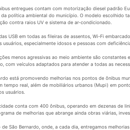
bus entregues contam com motorização diesel padrão Euro
a política ambiental do município. O modelo escolhido t
eção contra raios UV e sistema de ar-condicionado.
das USB em todas as fileiras de assentos, Wi-Fi embarcado
 usuários, especialmente idosos e pessoas com deficiênci
uções menos agressivas ao meio ambiente são constantes 
, com veículos adaptados para atender a todas as necess
ardo está promovendo melhorias nos pontos de ônibus muni
em tempo real, além de mobiliários urbanos (Mupi) em pon
os usuários.
 cidade conta com 400 ônibus, operando em dezenas de linh
grama de melhorias que abrange ainda obras viárias, invest
 São Bernardo, onde, a cada dia, entregamos melhorias si