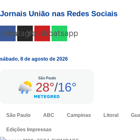
Jornais União nas Redes Sociais
cebook
Instagram
Youtube
Whatsapp
sábado, 8 de agosto de 2026
São Paulo
ABC
Campinas
Litoral
Gua
Edições Impressas