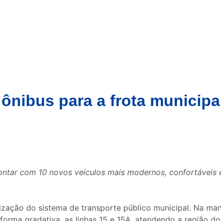
ônibus para a frota municipa
ontar com 10 novos veículos mais modernos, confortáveis e
ação do sistema de transporte público municipal. Na manhã
 forma gradativa, as linhas 15 e 15A, atendendo a região d