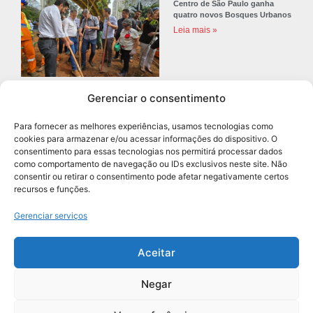
Centro de São Paulo ganha
quatro novos Bosques Urbanos
Leia mais »
Gerenciar o consentimento
Prefeitura de Diadema abre
concurso público com 68 vagas
Para fornecer as melhores experiências, usamos tecnologias como
para professores
cookies para armazenar e/ou acessar informações do dispositivo. O
Leia mais »
consentimento para essas tecnologias nos permitirá processar dados
como comportamento de navegação ou IDs exclusivos neste site. Não
consentir ou retirar o consentimento pode afetar negativamente certos
recursos e funções.
Navegação
Gerenciar serviços
Aceitar
Negar
Grupo União de Jornais | Todos os Direitos Reservados