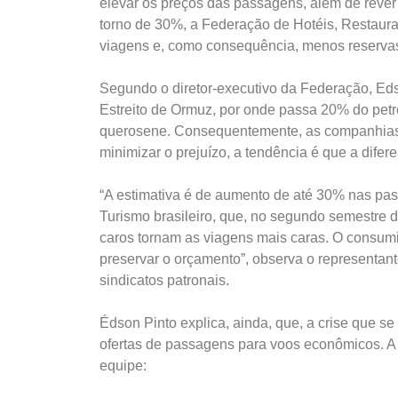
elevar os preços das passagens, além de rever
torno de 30%, a Federação de Hotéis, Restaur
viagens e, como consequência, menos reservas
Segundo o diretor-executivo da Federação, Edso
Estreito de Ormuz, por onde passa 20% do petró
querosene. Consequentemente, as companhias á
minimizar o prejuízo, a tendência é que a dife
“A estimativa é de aumento de até 30% nas pas
Turismo brasileiro, que, no segundo semestre 
caros tornam as viagens mais caras. O consumido
preservar o orçamento”, observa o representan
sindicatos patronais.
Édson Pinto explica, ainda, que, a crise que s
ofertas de passagens para voos econômicos. A
equipe: