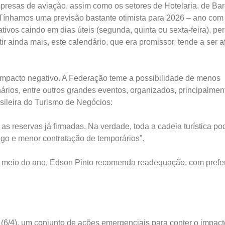
mpresas de aviação, assim como os setores de Hotelaria, de Bar
Tínhamos uma previsão bastante otimista para 2026 – ano com
ativos caindo em dias úteis (segunda, quinta ou sexta-feira), pe
ir ainda mais, este calendário, que era promissor, tende a ser a
impacto negativo. A Federação teme a possibilidade de menos
ários, entre outros grandes eventos, organizados, principalmen
sileira do Turismo de Negócios:
 as reservas já firmadas. Na verdade, toda a cadeia turística po
ego e menor contratação de temporários”.
do meio do ano, Edson Pinto recomenda readequação, com prefe
(6/4), um conjunto de ações emergenciais para conter o impact