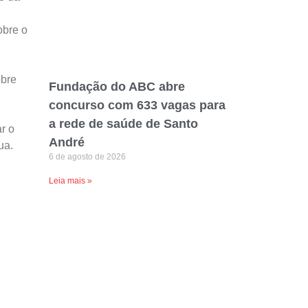
obre o
obre
Fundação do ABC abre
concurso com 633 vagas para
a rede de saúde de Santo
r o
André
ua.
6 de agosto de 2026
Leia mais »