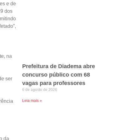
es e de
 9 dos
rmitindo
fetado”,
te, na
Prefeitura de Diadema abre
concurso público com 68
de ser
vagas para professores
6 de agosto de 2026
Leia mais »
rência
o da