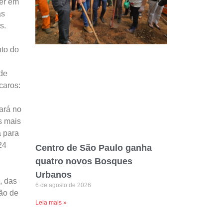
cer em
as
s.
nto do
de
caros:
ará no
s mais
a para
24
Centro de São Paulo ganha
quatro novos Bosques
Urbanos
, das
6 de agosto de 2026
ão de
Leia mais »