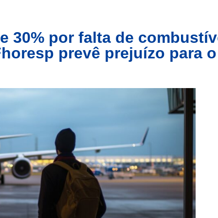
e 30% por falta de combustív
Fhoresp prevê prejuízo para o