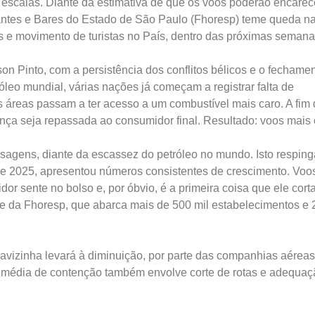
 escalas. Diante da estimativa de que os voos poderão encare
antes e Bares do Estado de São Paulo (Fhoresp) teme queda n
 e movimento de turistas no País, dentro das próximas semana
n Pinto, com a persistência dos conflitos bélicos e o fechame
leo mundial, várias nações já começam a registrar falta de
reas passam a ter acesso a um combustível mais caro. A fim 
rença seja repassada ao consumidor final. Resultado: voos mais 
sagens, diante da escassez do petróleo no mundo. Isto resping
de 2025, apresentou números consistentes de crescimento. Voo
r sente no bolso e, por óbvio, é a primeira coisa que ele cort
te da Fhoresp, que abarca mais de 500 mil estabelecimentos e 
e avizinha levará à diminuição, por parte das companhias aéreas
 média de contenção também envolve corte de rotas e adequaç