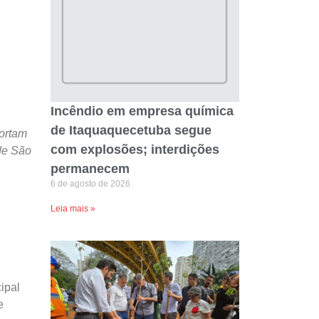
Incêndio em empresa química
de Itaquaquecetuba segue
cortam
com explosões; interdições
de São
permanecem
6 de agosto de 2026
Leia mais »
ipal
e