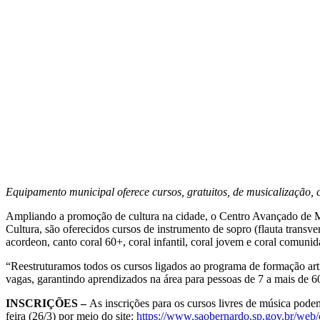
Equipamento municipal oferece cursos, gratuitos, de musicalização, cl
Ampliando a promoção de cultura na cidade, o Centro Avançado de Mús
Cultura, são oferecidos cursos de instrumento de sopro (flauta transvers
acordeon, canto coral 60+, coral infantil, coral jovem e coral comuni
“Reestruturamos todos os cursos ligados ao programa de formação artí
vagas, garantindo aprendizados na área para pessoas de 7 a mais de 
INSCRIÇÕES –
As inscrições para os cursos livres de música podem 
feira (26/3) por meio do site:
https://www.saobernardo.sp.gov.br/web/