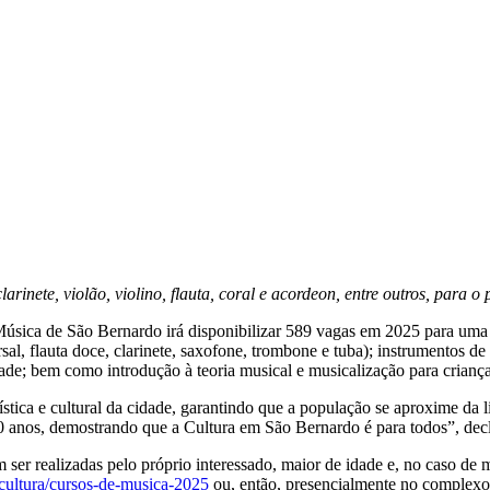
arinete, violão, violino, flauta, coral e acordeon, entre outros, para o
ica de São Bernardo irá disponibilizar 589 vagas em 2025 para uma gr
al, flauta doce, clarinete, saxofone, trombone e tuba); instrumentos de c
dade; bem como introdução à teoria musical e musicalização para criança
stica e cultural da cidade, garantindo que a população se aproxime da
60 anos, demostrando que a Cultura em São Bernardo é para todos”, dec
ser realizadas pelo próprio interessado, maior de idade e, no caso de m
cultura/cursos-de-musica-2025
ou, então, presencialmente no complexo 