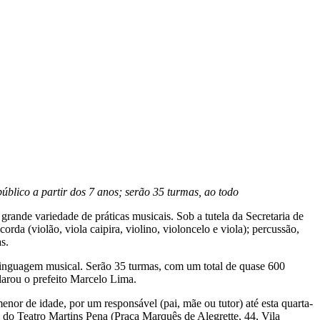
 público a partir dos 7 anos; serão 35 turmas, ao todo
ande variedade de práticas musicais. Sob a tutela da Secretaria de
orda (violão, viola caipira, violino, violoncelo e viola); percussão,
s.
 linguagem musical. Serão 35 turmas, com um total de quase 600
larou o prefeito Marcelo Lima.
enor de idade, por um responsável (pai, mãe ou tutor) até esta quarta-
do Teatro Martins Pena (Praça Marquês de Alegrette, 44, Vila