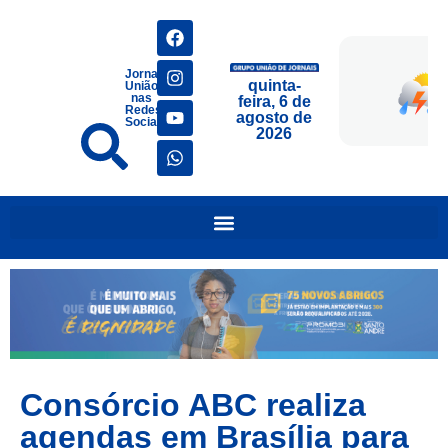
Jornais
quinta-
União
nas
feira, 6 de
Redes
agosto de
Sociais
2026
Consórcio ABC realiza
agendas em Brasília para