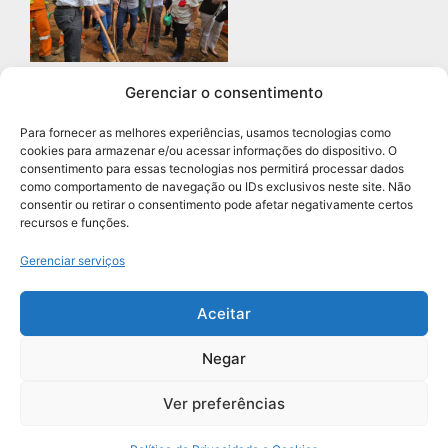
Gerenciar o consentimento
Prefeitura de Diadema abre
concurso público com 68 vagas
Para fornecer as melhores experiências, usamos tecnologias como
para professores
cookies para armazenar e/ou acessar informações do dispositivo. O
Leia mais »
consentimento para essas tecnologias nos permitirá processar dados
como comportamento de navegação ou IDs exclusivos neste site. Não
consentir ou retirar o consentimento pode afetar negativamente certos
recursos e funções.
Navegação
Gerenciar serviços
Aceitar
Negar
Grupo União de Jornais | Todos os Direitos Reservados
Ver preferências
Política de Privacidade e Cookies