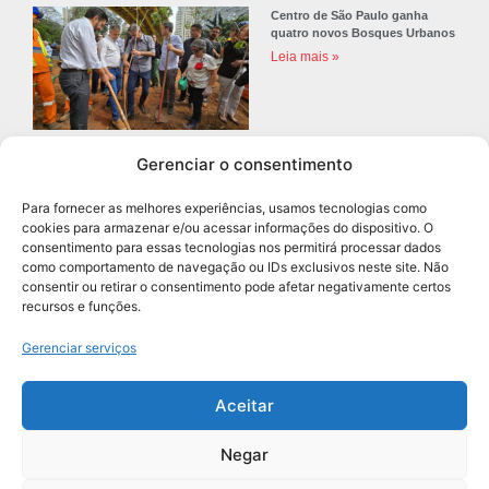
Centro de São Paulo ganha
quatro novos Bosques Urbanos
Leia mais »
Gerenciar o consentimento
Prefeitura de Diadema abre
concurso público com 68 vagas
Para fornecer as melhores experiências, usamos tecnologias como
para professores
cookies para armazenar e/ou acessar informações do dispositivo. O
Leia mais »
consentimento para essas tecnologias nos permitirá processar dados
como comportamento de navegação ou IDs exclusivos neste site. Não
consentir ou retirar o consentimento pode afetar negativamente certos
recursos e funções.
Navegação
Gerenciar serviços
Aceitar
Negar