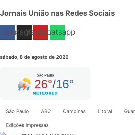
Jornais União nas Redes Sociais
cebook
Instagram
Youtube
Whatsapp
sábado, 8 de agosto de 2026
São Paulo
ABC
Campinas
Litoral
Guar
Edições Impressas