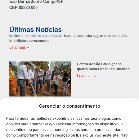
São Bernardo do Campo/SP
CEP 09820-000
Últimas Notícias
Incêndio em empresa química de Itaquaquecetuba segue com explosões;
interdições permanecem
Leia mais »
Centro de São Paulo ganha
quatro novos Bosques Urbanos
Leia mais »
Gerenciar o consentimento
Prefeitura de Diadema abre
concurso público com 68 vagas
Para fornecer as melhores experiências, usamos tecnologias como
para professores
cookies para armazenar e/ou acessar informações do dispositivo. O
Leia mais »
consentimento para essas tecnologias nos permitirá processar dados
como comportamento de navegação ou IDs exclusivos neste site. Não