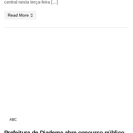
central nesta terça-feira […]
Read More
ABC
Prefeitura de Diadema abre concurso público