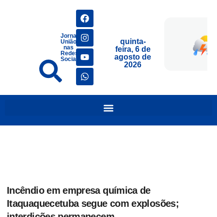
Jornais
quinta-
União
nas
feira, 6 de
Redes
agosto de
Sociais
2026
Incêndio em empresa química de
Itaquaquecetuba segue com explosões;
interdições permanecem